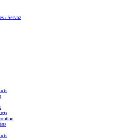
s / Servoz
ucts
s
s
ucts
oration
ists
ucts