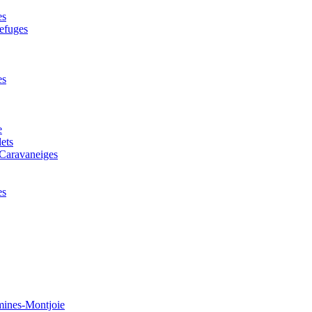
es
efuges
es
e
ets
Caravaneiges
es
mines-Montjoie