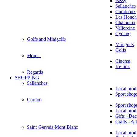
Passy
Sallanches
Combloux
Les Houche
Chamonix
Vallorcine
Cycling
Golfs and Minigolfs
Minigolfs
Golfs
More...
Cinema
Ice rink
Regards
SHOPPING
Sallanches
Local prod
Sport shop
Cordon
Sport shop
Local prod
Gifts - Dec
Crafts - Art
Saint-Gervais-Mont-Blanc
Local prod