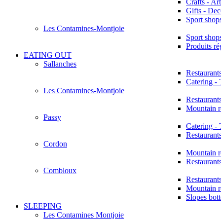
Crafts - Art
Gifts - Dec
Sport shop
Les Contamines-Montjoie
Sport shop
Produits r
EATING OUT
Sallanches
Restaurant
Catering -
Les Contamines-Montjoie
Restaurant
Mountain r
Passy
Catering -
Restaurant
Cordon
Mountain r
Restaurant
Combloux
Restaurant
Mountain r
Slopes bot
SLEEPING
Les Contamines Montjoie