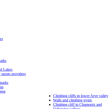
es
aths
nd Lakes
 sports providers
parks
mp
bing
Climbing cliffs in lower Arve valley
Walls and climbing gyms
Climbing cliff in Chamonix and
Vallorcine valleys