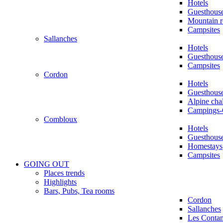
Hotels
Guesthous
Mountain r
Campsites
Sallanches
Hotels
Guesthous
Campsites
Cordon
Hotels
Guesthous
Alpine chal
Campings-
Combloux
Hotels
Guesthous
Homestays
Campsites
GOING OUT
Places trends
Highlights
Bars, Pubs, Tea rooms
Cordon
Sallanches
Les Conta