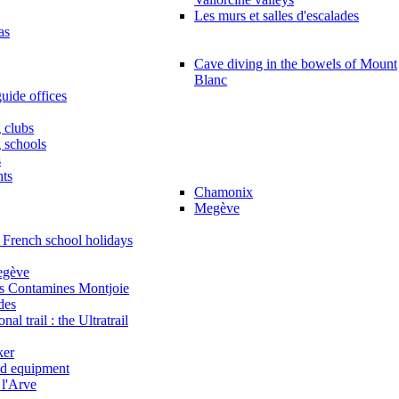
Les murs et salles d'escalades
as
Cave diving in the bowels of Mount
Blanc
uide offices
 clubs
g schools
s
hts
Chamonix
Megève
e French school holidays
egève
s Contamines Montjoie
des
al trail : the Ultratrail
ker
nd equipment
l'Arve