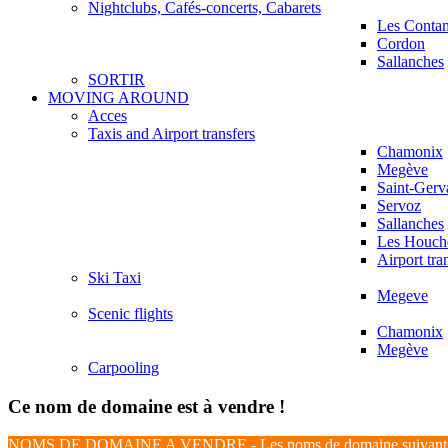
Nightclubs, Cafés-concerts, Cabarets
Les Conta
Cordon
Sallanches
SORTIR
MOVING AROUND
Acces
Taxis and Airport transfers
Chamonix
Megève
Saint-Gerv
Servoz
Sallanches
Les Houch
Airport tra
Ski Taxi
Megeve
Scenic flights
Chamonix
Megève
Carpooling
Ce nom de domaine est à vendre !
NOMS DE DOMAINE A VENDRE - Les noms de domaine suivants s