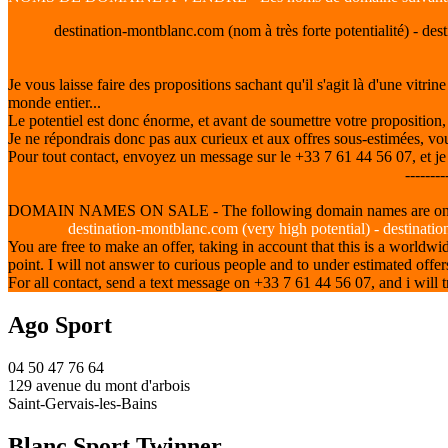
destination-montblanc.com (nom à très forte potentialité) - des
Je vous laisse faire des propositions sachant qu'il s'agit là d'une vitri
monde entier...
Le potentiel est donc énorme, et avant de soumettre votre proposition, 
Je ne répondrais donc pas aux curieux et aux offres sous-estimées, v
Pour tout contact, envoyez un message sur le +33 7 61 44 56 07, et je v
--------
DOMAIN NAMES ON SALE - The following domain names are on 
destination-montblanc.com (very high potential) - destinati
You are free to make an offer, taking in account that this is a world
point. I will not answer to curious people and to under estimated offer
For all contact, send a text message on +33 7 61 44 56 07, and i will
Ago Sport
04 50 47 76 64
129 avenue du mont d'arbois
Saint-Gervais-les-Bains
Blanc Sport Twinner