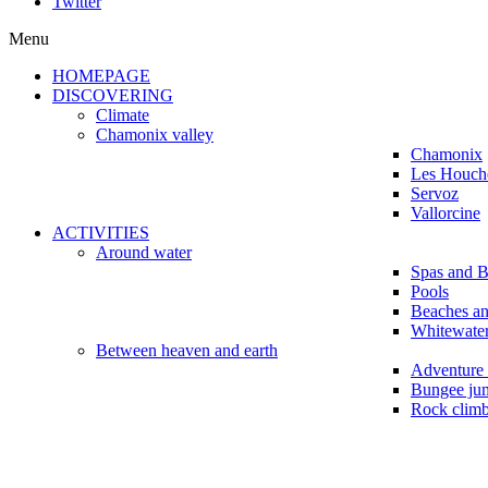
Twitter
Menu
HOMEPAGE
DISCOVERING
Climate
Chamonix valley
Chamonix
Les Houch
Servoz
Vallorcine
ACTIVITIES
Around water
Spas and B
Pools
Beaches a
Whitewater
Between heaven and earth
Adventure 
Bungee ju
Rock clim