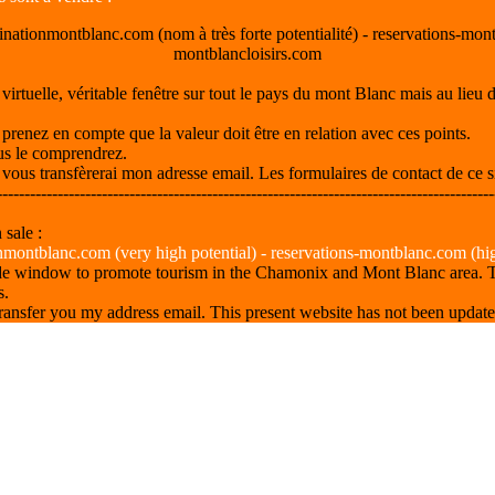
tinationmontblanc.com (nom à très forte potentialité) - reservations-mo
montblancloisirs.com
ne virtuelle, véritable fenêtre sur tout le pays du mont Blanc mais au lie
prenez en compte que la valeur doit être en relation avec ces points.
ous le comprendrez.
ous transfèrerai mon adresse email. Les formulaires de contact de ce sit
------------------------------------------------------------------------------------------
sale :
onmontblanc.com (very high potential) - reservations-montblanc.com (hi
wide window to promote tourism in the Chamonix and Mont Blanc area. Th
s.
 transfer you my address email. This present website has not been upda