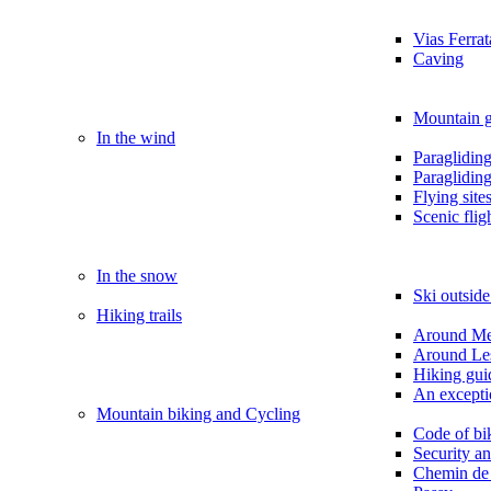
Vias Ferrat
Caving
Mountain g
In the wind
Paragliding
Paraglidin
Flying site
Scenic flig
In the snow
Ski outsid
Hiking trails
Around M
Around Le
Hiking gui
An exception
Mountain biking and Cycling
Code of bi
Security a
Chemin de 