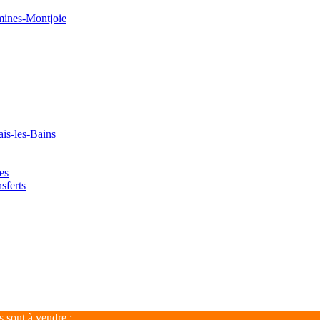
mines-Montjoie
ais-les-Bains
es
nsferts
ont à vendre :