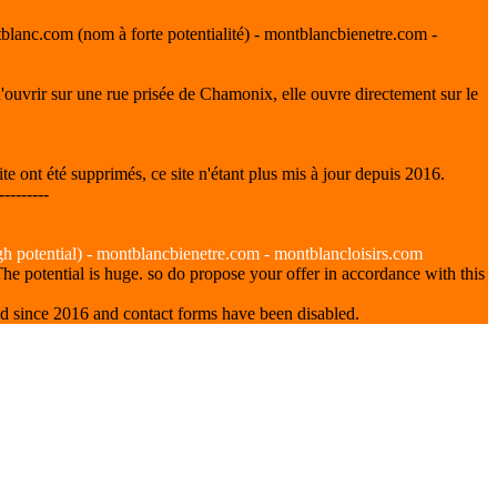
ntblanc.com (nom à forte potentialité) - montblancbienetre.com -
u d'ouvrir sur une rue prisée de Chamonix, elle ouvre directement sur le
e ont été supprimés, ce site n'étant plus mis à jour depuis 2016.
---------
gh potential) - montblancbienetre.com - montblancloisirs.com
e potential is huge. so do propose your offer in accordance with this
ted since 2016 and contact forms have been disabled.