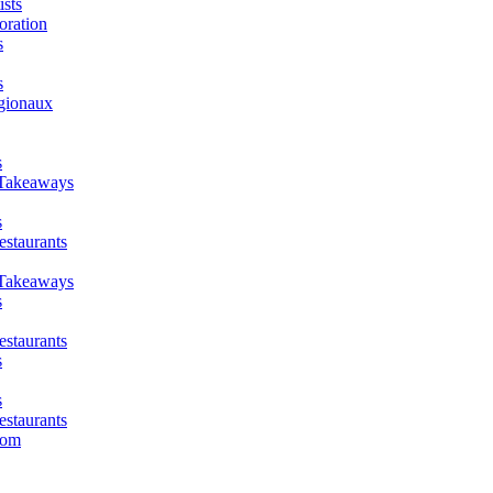
ists
oration
s
s
égionaux
s
 Takeaways
s
estaurants
 Takeaways
s
estaurants
s
s
estaurants
tom